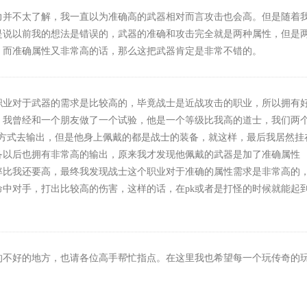
力并不太了解，我一直以为准确高的武器相对而言攻击也会高。但是随着
是说以前我的想法是错误的，武器的准确和攻击完全就是两种属性，但是
，而准确属性又非常高的话，那么这把武器肯定是非常不错的。
职业对于武器的需求是比较高的，毕竟战士是近战攻击的职业，所以拥有
。我曾经和一个朋友做了一个试验，他是一个等级比我高的道士，我们两
击方式去输出，但是他身上佩戴的都是战士的装备，就这样，最后我居然挂
备以后也拥有非常高的输出，原来我才发现他佩戴的武器是加了准确属性
率比我还要高，最终我发现战士这个职业对于准确的属性需求是非常高的
命中对手，打出比较高的伤害，这样的话，在pk或者是打怪的时候就能起
的不好的地方，也请各位高手帮忙指点。在这里我也希望每一个玩传奇的